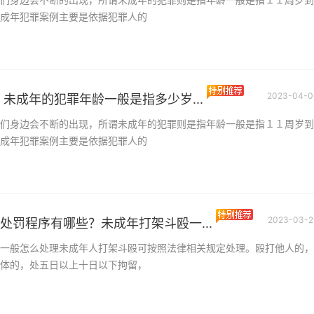
能够证明自己没...
成年犯罪案例主要是依据犯罪人的
犯罪嫌疑人已经批捕
间判刑？犯罪嫌疑人
犯罪嫌疑人是指对因
罪而受到刑事追诉的
人的区别是什么？
检察机关正式向...
2023-04-0
 未成年的犯罪年龄一般是指多少岁...
们身边会不断的出现，所谓未成年的犯罪则是指年龄一般是指１１周岁到
成年犯罪案例主要是依据犯罪人的
2023-03-2
处罚程序有哪些？未成年打架斗殴一...
一般怎么处理未成年人打架斗殴可按照法律相关规定处理。殴打他人的，
体的，处五日以上十日以下拘留，