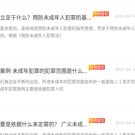
2023-04-1
立足于什么？预防未成年人犯罪的基...
基本原则，是指体现预防未成年人犯罪的指导思想，贯穿于预防未成年人
则。根据《预防未成年人犯罪法》
提前还款10万能缩短
年呢？网贷逾期了暂
提前还款10万能缩短
年看实际情况。能缩
上怎么办？
年限要看本来的...
2023-04-1
案例 未成年犯罪的犯罪范围是什么...
们身边会不断的出现，所谓未成年的犯罪则是指年龄一般是指１１周岁到
银行贷款利率高不高
成年犯罪案例主要是依据犯罪人的
贷逾期的后果有哪些？
银行贷款利率高不高
银行利率可能不同，
界今亮点
是比较高的。以...
网商贷逾期可以申请
2023-04-1
要是依据什么来定罪的？ 广义未成...
款吗？银行贷款可以
网商贷可以协商还款
用户还款意愿比较强
钱？
们身边会不断的出现，所谓未成年的犯罪则是指年龄一般是指１１周岁到