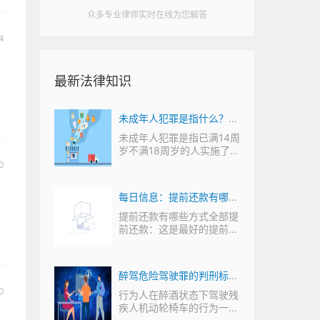
众多专业律师实时在线为您解答
4
最新法律知识
年限几
未成年人犯罪是指什么？未
时还不
成年人犯罪需要承担刑事责
年限几
未成年人犯罪是指已满14周
短多少
岁不满18周岁的人实施了犯
任吗？
罪行为。未满14...
0
？网商
每日信息：提前还款有哪些
 世
方式呢？网贷逾期会造成哪
不同的
提前还款有哪些方式全部提
一般还
前还款：这是最好的提前还
些后果？
款方式，自己剩...
协商还
醉驾危险驾驶罪的判刑标准
0
贷多少
是怎么样的？机动车指的都
吗只要
行为人在醉酒状态下驾驶残
，并且
疾人机动轮椅车的行为一般
是什么？