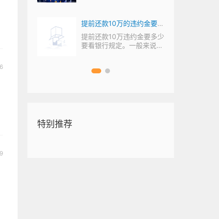
不构成犯罪，因...
多长时
提前还款10万的违约金要多
和被告
少？网贷逾期了可不可以协
涉嫌犯
提前还款10万违约金要多少
人，在
要看银行规定。一般来说不
商还款？ 环球即时
同时间违约金的...
6
特别推荐
9