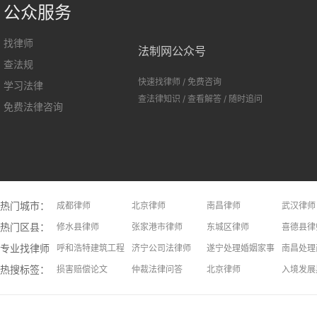
公众服务
找律师
法制网公众号
查法规
快速找律师
/
免费咨询
学习法律
查法律知识
/
查看解答
/
随时追问
免费法律咨询
热门城市：
成都律师
北京律师
南昌律师
武汉律师
热门区县：
长沙律师
修水县律师
上饶律师
张家港市律师
大连律师
东城区律师
长春律师
喜德县律
专业找律师：
呼和浩特建筑工程律师
济宁公司法律师
遂宁处理婚姻家事问题律师
南昌处理
热搜标签：
安庆处理假释问题律师
损害赔偿论文
焦作处理二手房问题律师
仲裁法律问答
青岛处理不正当竞争问题律师
北京律师
厦门交通
入境发展
常州继承律师
律师收费标准
洛阳处理离婚财产分割问题律师
招标投标法律问答
天津处理旅游维权问题律师
意外并发
北京劳动
红河专利
拆迁法律问答
上海律师
民事法律关系客体