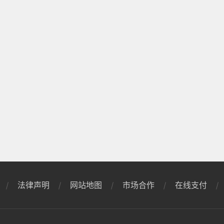
的申请，如果是...
合同约定违约金能吗？
日关注
合同约定违约金能的
当事人自行约定即可
不能超过实际损...
法律声明
网站地图
市场合作
在线支付