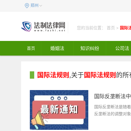
郑州
您的当前位置：
首页
>
国际
婚姻法
知识纠纷
公司法
首页
国际法规则
,关于
国际法规则
的所
国际反垄断法中
国际反垄断法是随着
反垄断法的调整对象