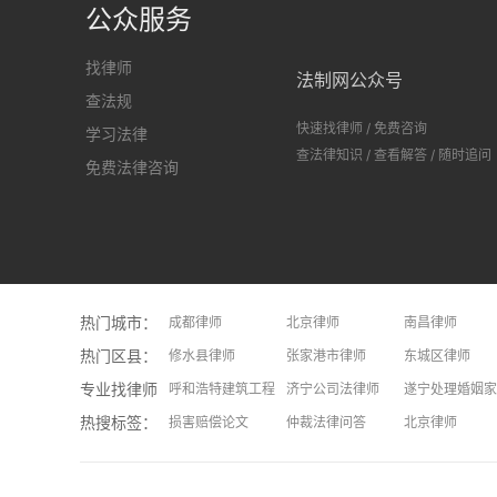
公众服务
找律师
法制网公众号
查法规
快速找律师
/
免费咨询
学习法律
查法律知识
/
查看解答
/
随时追问
免费法律咨询
热门城市：
成都律师
北京律师
南昌律师
热门区县：
长沙律师
修水县律师
上饶律师
张家港市律师
大连律师
东城区律师
专业找律师：
呼和浩特建筑工程律师
济宁公司法律师
遂宁处理婚姻家
热搜标签：
安庆处理假释问题律师
损害赔偿论文
焦作处理二手房问题律师
仲裁法律问答
青岛处理不正当
北京律师
常州继承律师
律师收费标准
洛阳处理离婚财产分割问题律师
招标投标法律问答
天津处理旅游维
意外并发
拆迁法律问答
上海律师
民事法律关系客