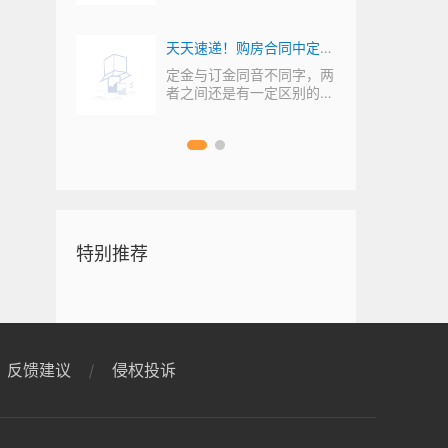
为特殊的情况或者是
 今
天天速递！购房合同中定金
与订金有什么不同
，合同
定金与订金同音不同字，两
，一般
者之间还是有一定区别的。
那么，购房合同...
特别推荐
反馈建议
侵权投诉