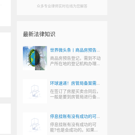
众多专业律师实时在线为您解答
最新法律知识
已有分
世界微头条丨商品房预告登
停息挂
记证该去哪里拿以及所需资
停息挂
商品房预告登记，需到不动
可抗拒
产所在地的登记机构办理。
料
那么，大家知不...
以延期
环球速递！房管局备案需要
规定
好久
以延期
在签订了房屋买卖合同后，
如果已
一般是要到房管局进行备案
的。那么，房管...
注
停息挂账有没有成功的可
能？停息挂账必须要逾期
生的的
停息挂账有没有成功的可
伤认定
能?也是会成功的。如果因
吗？|今日精选