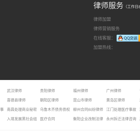
律师服务
（工作日8
律师加盟
律师营销服务
在线客服：
加盟热线：
武汉律师
贵阳律师
福州律师
广州律师
长春律师
喜德县律师
昆明律师
朝阳区律师
深圳律师
昆山市律师
西安律师
黄岛区律师
事问题律师
南昌处理商业秘密问题律师
乌鲁木齐债务债权律师
柳州合同纠纷律师
江门处理医疗事故纠
竞争问题律师
厦门交通事故律师
入境发展黑社会组织罪
天津处理分家产问题律师
医疗合同
衢州处理物业管理问题律师
衡阳企业改制法律咨询
大连处理二手房问题
永州拆迁法律咨询
权问题律师
北京劳动纠纷律师
红河专利法律咨询
昭通房屋拆迁律师
贷款基准利率
西安损害赔偿律师
金昌死刑辩护法律咨询
新乡公司法律师
继承法律问答
体