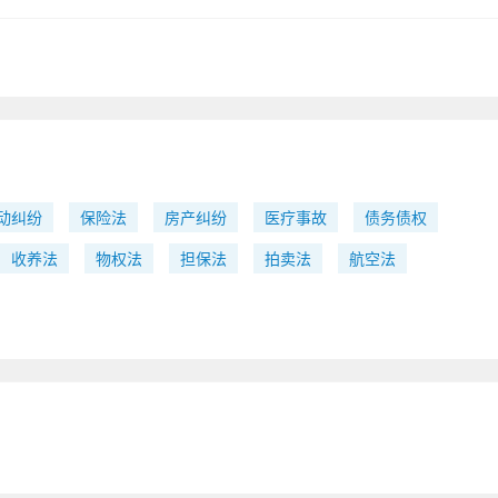
全球热消息：信用卡
期还能停息挂账吗？
信用卡已有分期还能
动纠纷
保险法
房产纠纷
医疗事故
债务债权
账吗?可以1、给出不
账容易申请吗？
理由根据上述《
收养法
物权法
担保法
拍卖法
航空法
做好停息挂账的还可
吗？停息挂账是硬性
做好停息挂账的还可
吗?不能再次延期。
吗？
经跟银行，或者贷
工伤多久要申报？ 关
工伤一般是在事故发
三十天内就要进行工