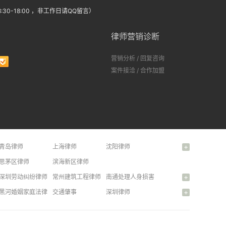
:30-18:00 ，非工作日请QQ留言）
律师营销诊断
营销分析
/
回复咨询
案件接洽
/
合作加盟
+
青岛律师
上海律师
沈阳律师
杭州律师
思茅区律师
滨海新区律师
+
纷问题律师
深圳劳动纠纷律师
常州建筑工程律师
南通处理人身损害赔偿问题律师
+
律师
兴安盟房屋拆迁律师
黑河婚姻家庭法律咨询
扬州房产纠纷律师
交通肇事
滨州合同纠纷律师
深圳律师
阿勒泰广告新闻法律咨询
股东出资违约
公司章程范本