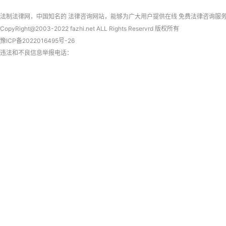
拆迁法律问答
上海律师
民事法律关系客体
法制法律网
，中国知名的
法律咨询
网站，能够为广大用户提供在线
免费法律咨询
服
CopyRight@2003-2022 fazhi.net ALL Rights Reservrd 版权所有
豫ICP备2022016495号-26
违法和不良信息举报电话：