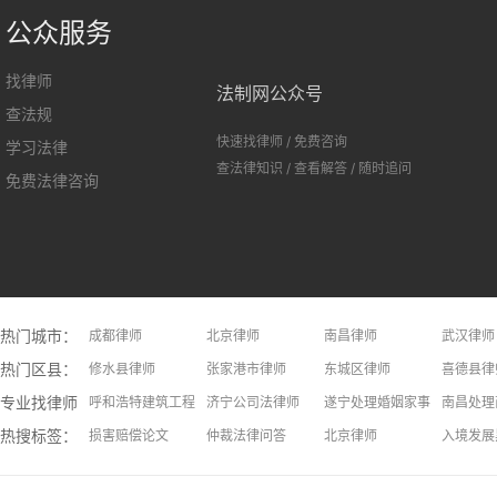
公众服务
找律师
法制网公众号
查法规
快速找律师
/
免费咨询
学习法律
查法律知识
/
查看解答
/
随时追问
免费法律咨询
热门城市：
成都律师
北京律师
南昌律师
武汉律师
热门区县：
长沙律师
修水县律师
上饶律师
张家港市律师
大连律师
东城区律师
长春律师
喜德县律
专业找律师：
呼和浩特建筑工程律师
济宁公司法律师
遂宁处理婚姻家事问题律师
南昌处理
热搜标签：
安庆处理假释问题律师
损害赔偿论文
焦作处理二手房问题律师
仲裁法律问答
青岛处理不正当竞争问题律师
北京律师
厦门交通
入境发展
常州继承律师
律师收费标准
洛阳处理离婚财产分割问题律师
招标投标法律问答
天津处理旅游维权问题律师
意外并发
北京劳动
红河专利