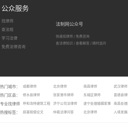
公众服务
找律师
法制网公众号
查法规
快速找律师
/
免费咨询
学习法律
查法律知识
/
查看解答
/
随时追问
免费法律咨询
热门城市：
成都律师
北京律师
南昌律师
武汉律师
热门区县：
长沙律师
修水县律师
上饶律师
张家港市律师
大连律师
东城区律师
长春律师
喜德县律
专业找律师：
呼和浩特建筑工程律师
济宁公司法律师
遂宁处理婚姻家事问题律师
南昌处理
热搜标签：
安庆处理假释问题律师
损害赔偿论文
焦作处理二手房问题律师
仲裁法律问答
青岛处理不正当竞争问题律师
北京律师
厦门交通
入境发展
常州继承律师
律师收费标准
洛阳处理离婚财产分割问题律师
招标投标法律问答
天津处理旅游维权问题律师
意外并发
北京劳动
红河专利