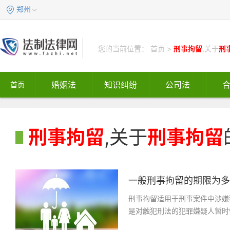
郑州
您的当前位置：
首页
>
刑事拘留
,关于
刑
婚姻法
知识纠纷
公司法
首页
刑事拘留
,关于
刑事拘留
一般刑事拘留的期限为多少
刑事拘留适用于刑事案件中涉嫌
是对触犯刑法的犯罪嫌疑人暂时