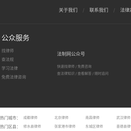
关于我们
联系我们
法律
公众服务
找律师
法制网公众号
查法规
快速找律师
/
免费咨询
学习法律
查法律知识
/
查看解答
/
随时追问
免费法律咨询
热门城市：
成都律师
北京律师
南昌律师
武汉律师
热门区县：
长沙律师
修水县律师
上饶律师
张家港市律师
大连律师
东城区律师
长春律师
喜德县律