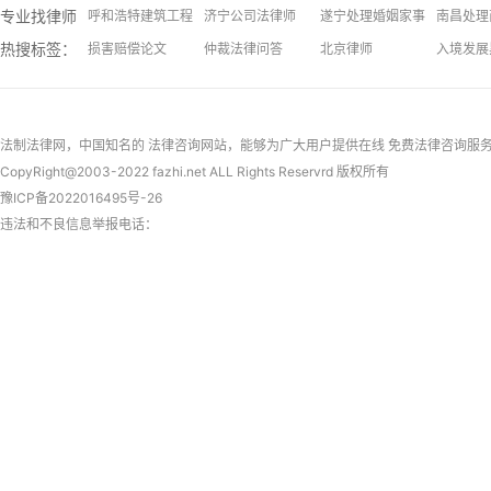
专业找律师：
呼和浩特建筑工程律师
济宁公司法律师
遂宁处理婚姻家事问题律师
南昌处理
热搜标签：
安庆处理假释问题律师
损害赔偿论文
焦作处理二手房问题律师
仲裁法律问答
青岛处理不正当竞争问题律师
北京律师
厦门交通
入境发展
常州继承律师
律师收费标准
洛阳处理离婚财产分割问题律师
招标投标法律问答
天津处理旅游维权问题律师
意外并发
北京劳动
红河专利
拆迁法律问答
上海律师
民事法律关系客体
法制法律网
，中国知名的
法律咨询
网站，能够为广大用户提供在线
免费法律咨询
服
CopyRight@2003-2022 fazhi.net ALL Rights Reservrd 版权所有
豫ICP备2022016495号-26
违法和不良信息举报电话：